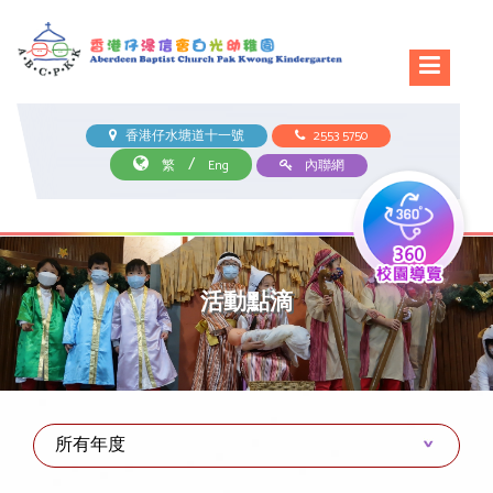
香港仔水塘道十一號
2553 5750
/
繁
Eng
內聯網
活動點滴