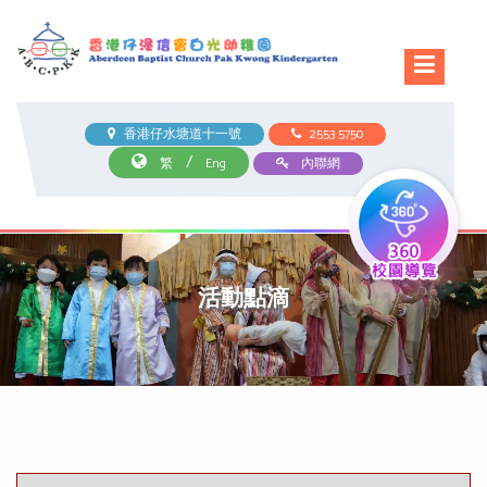
香港仔水塘道十一號
2553 5750
/
繁
Eng
內聯網
活動點滴