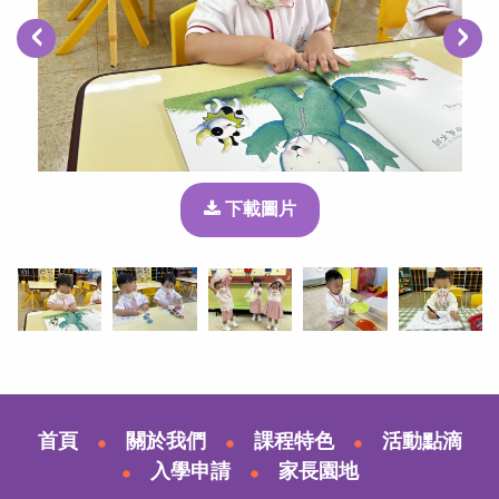
‹
›
下載圖片
首頁
關於我們
課程特色
活動點滴
入學申請
家長園地