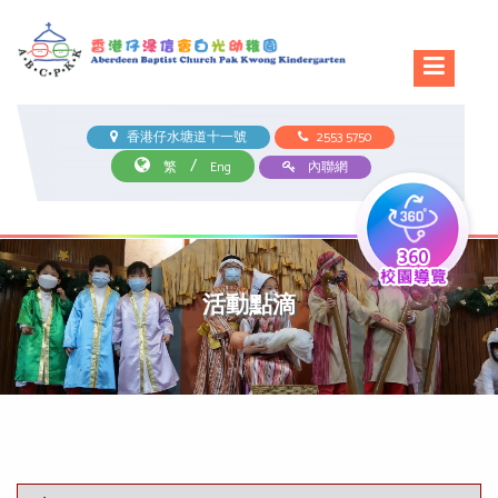
香港仔水塘道十一號
2553 5750
/
繁
Eng
內聯網
活動點滴