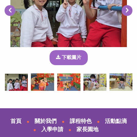
‹
›
下載圖片
首頁
關於我們
課程特色
活動點滴
入學申請
家長園地