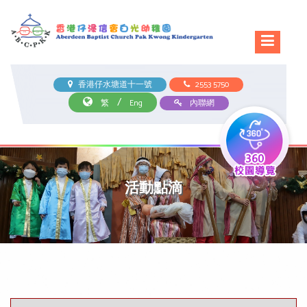
香港仔水塘道十一號
2553 5750
/
繁
Eng
內聯網
活動點滴