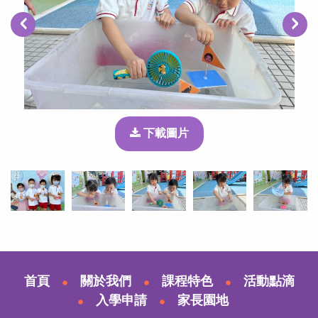
‹
›
下載圖片
首頁
關於我們
課程特色
活動點滴
入學申請
家長園地