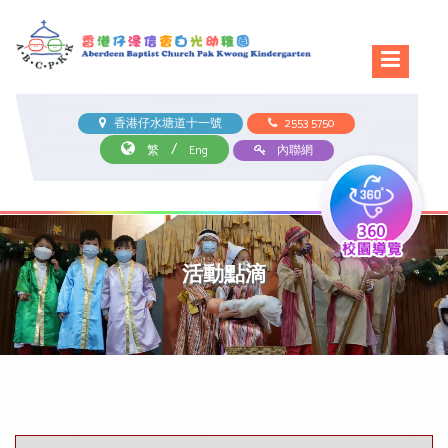
香港仔水塘道十一號
2553 5750
/
繁
Eng
內聯網
活動點滴