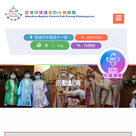
香港仔水塘道十一號
2553 5750
/
繁
Eng
內聯網
活動點滴