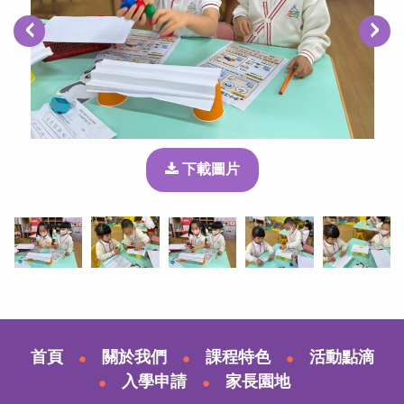
‹
›
下載圖片
首頁
關於我們
課程特色
活動點滴
入學申請
家長園地