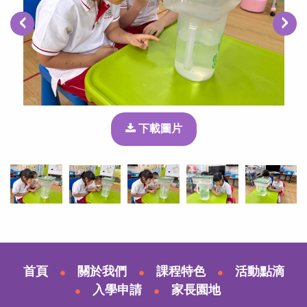
‹
›
下載圖片
首頁
關於我們
課程特色
活動點滴
入學申請
家長園地