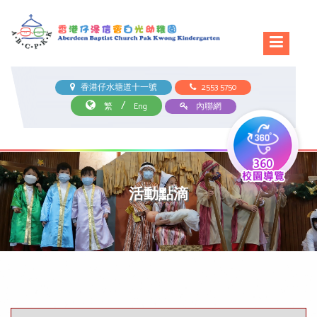
香港仔水塘道十一號
2553 5750
/
繁
Eng
內聯網
活動點滴