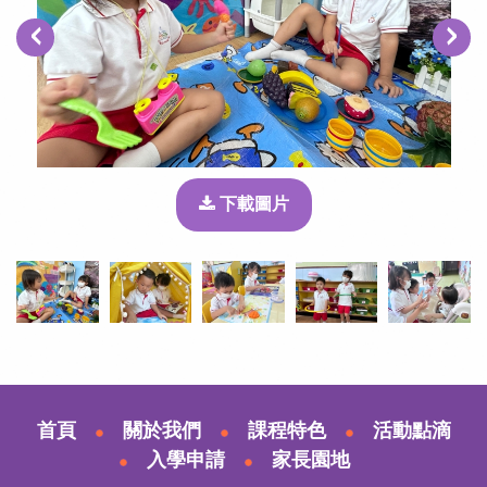
‹
›
下載圖片
首頁
關於我們
課程特色
活動點滴
入學申請
家長園地