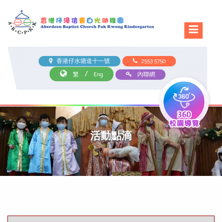
香港仔水塘道十一號
2553 5750
/
繁
Eng
內聯網
活動點滴