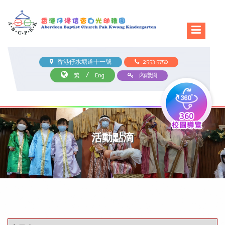
香港仔水塘道十一號
2553 5750
/
繁
Eng
內聯網
活動點滴