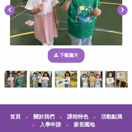
‹
›
下載圖片
首頁
關於我們
課程特色
活動點滴
入學申請
家長園地