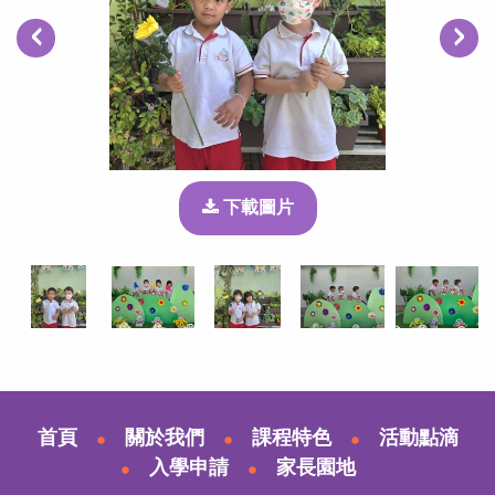
‹
›
下載圖片
首頁
關於我們
課程特色
活動點滴
入學申請
家長園地