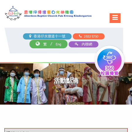
香港仔水塘道十一號
2553 5750
/
繁
Eng
內聯網
活動點滴