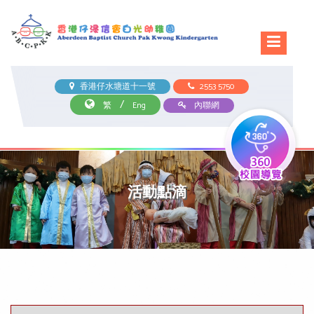
香港仔水塘道十一號
2553 5750
/
繁
Eng
內聯網
活動點滴