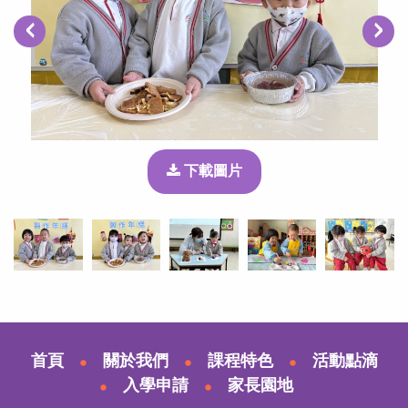
‹
›
下載圖片
首頁
關於我們
課程特色
活動點滴
入學申請
家長園地