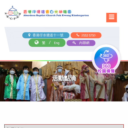
香港仔水塘道十一號
2553 5750
/
繁
Eng
內聯網
活動點滴