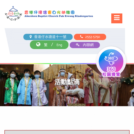
香港仔水塘道十一號
2553 5750
/
繁
Eng
內聯網
活動點滴