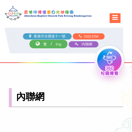
香港仔水塘道十一號
2553 5750
/
繁
Eng
內聯網
內聯網