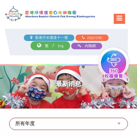
香港仔水塘道十一號
2553 5750
/
繁
Eng
內聯網
最新消息