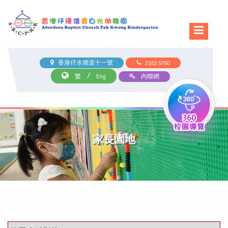
香港仔水塘道十一號
2553 5750
/
繁
Eng
內聯網
家長園地