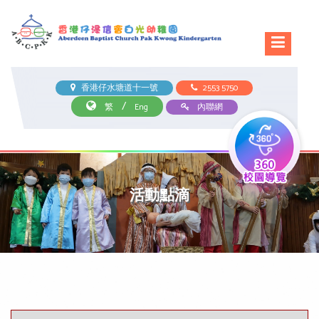
香港仔水塘道十一號
2553 5750
/
繁
Eng
內聯網
活動點滴