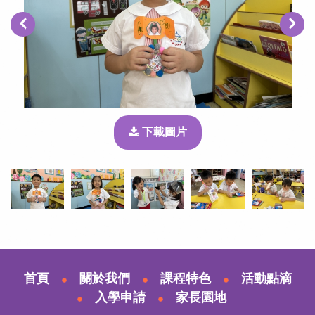
‹
›
下載圖片
首頁
關於我們
課程特色
活動點滴
入學申請
家長園地