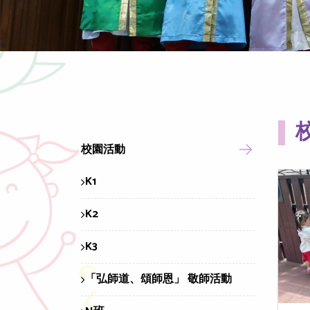
校園活動
K1
K2
K3
「弘師道、頌師恩」 敬師活動