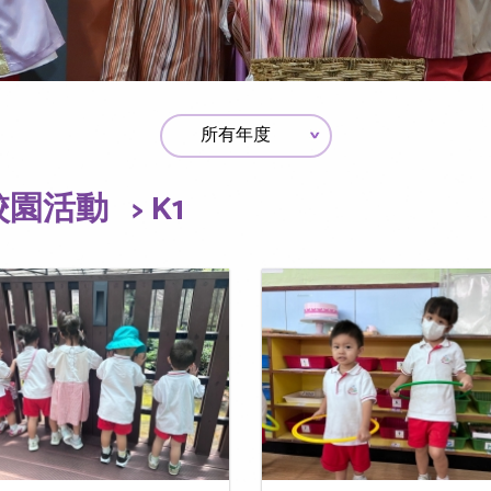
校園活動
> K1