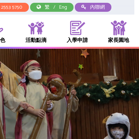
2553 5750
繁
/
Eng
內聯網
色
活動點滴
入學申請
家長園地