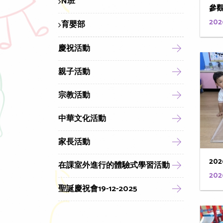
N班
參
202
育嬰部
慶祝活動
親子活動
宗教活動
中華文化活動
家長活動
202
在課室外進行的體驗式學習活動
202
聖誕慶祝會19-12-2025