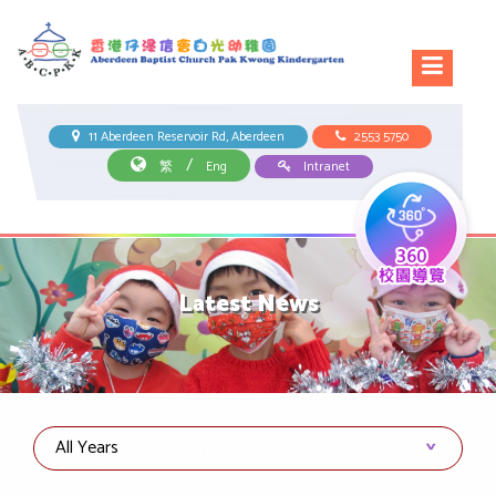
11 Aberdeen Reservoir Rd, Aberdeen
2553 5750
/
繁
Eng
Intranet
Latest News