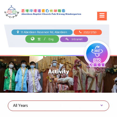
11 Aberdeen Reservoir Rd, Aberdeen
2553 5750
/
繁
Eng
Intranet
Activity